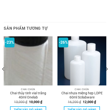
SẢN PHẨM TƯƠNG TỰ
-23%
-26%
CHAI CHỨA
CHAI CHỨA
Chai thủy tinh vial trắng
Chai nhựa miệng hẹp LDPE
40ml Onelab
60ml Scilabware
á
Giá
Giá
Giá
Giá
13,000
₫
10,000
₫
16,200
₫
12,000
₫
n
gốc
hiện
gốc
hiện
là:
tại
là:
tại
THÊM VÀO GIỎ HÀNG
THÊM VÀO GIỎ HÀNG