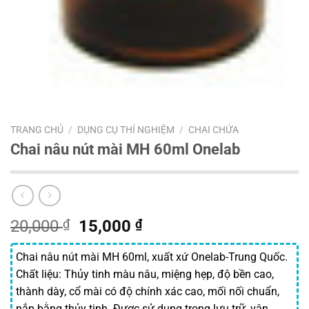
TRANG CHỦ
/
DỤNG CỤ THÍ NGHIỆM
/
CHAI CHỨA
Chai nâu nút mài MH 60ml Onelab
Giá
Giá
20,000
₫
15,000
₫
gốc
hiện
là:
tại
Chai nâu nút mài MH 60ml, xuất xứ Onelab-Trung Quốc.
20,000 ₫.
là:
Chất liệu: Thủy tinh màu nâu, miệng hẹp, độ bền cao,
15,000 ₫.
thành dày, cổ mài có độ chính xác cao, mối nối chuẩn,
nắp bằng thủy tinh. Được sử dụng trong lưu trữ, vận