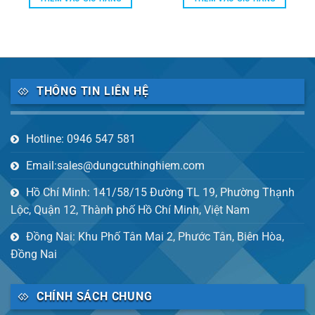
13,000 ₫.
là:
16,200 ₫.
là:
050,000 ₫.
10,000 ₫.
12,000 ₫
THÔNG TIN LIÊN HỆ
Hotline: 0946 547 581
Email:sales@dungcuthinghiem.com
Hồ Chí Minh: 141/58/15 Đường TL 19, Phường Thạnh
Lộc, Quận 12, Thành phố Hồ Chí Minh, Việt Nam
Đồng Nai: Khu Phố Tân Mai 2, Phước Tân, Biên Hòa,
Đồng Nai
CHÍNH SÁCH CHUNG