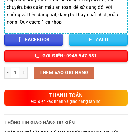
chuyển, bảo quản mẫu an toàn, dễ sử dụng đối với
những vật liệu dạng hạt, dạng bột hay chất nhớt, mẫu
nóng. Quy cách: 1 cái/hộp
FACEBOOK
ZALO
GỌI ĐIỆN: 0946 547 581
Số lượng
THÊM VÀO GIỎ HÀNG
THANH TOÁN
Gọi điện xác nhận và giao hàng tận nơi
THÔNG TIN GIAO HÀNG DỰ KIẾN