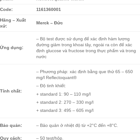
Code:
1161360001
Hãng – Xuất
Merck – Đức
xứ:
– Bộ test được sử dụng để xác định hàm lượng
đường giảm trong khoai tây, ngoài ra còn để xác
Ứng dụng:
định glucose và fructose trong thực phẩm và trong
nước
– Phương pháp: xác định
bằng que thử 65 – 650
mg/l Reflectoquant®
– Độ tinh khiết:
Tính chất:
+ standard 1: 90 – 110 mg/l
+ standard 2: 270 – 330 mg/l
+ standard 3: 495 – 605 mg/l
Bảo quản:
– Bảo quản ở nhiệt độ từ +2°C đến +8°C.
Quy cách:
– 50 test/hộp.