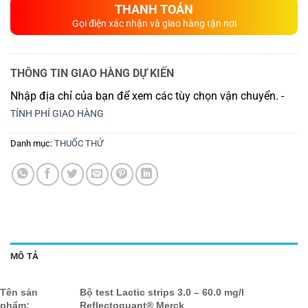
THANH TOÁN
Gọi điện xác nhận và giao hàng tận nơi
THÔNG TIN GIAO HÀNG DỰ KIẾN
Nhập địa chỉ của bạn để xem các tùy chọn vận chuyển. -
TÍNH PHÍ GIAO HÀNG
Danh mục:
THUỐC THỬ
MÔ TẢ
Tên sản
Bộ test Lactic strips 3.0 – 60.0 mg/l
phẩm:
Reflectoquant® Merck