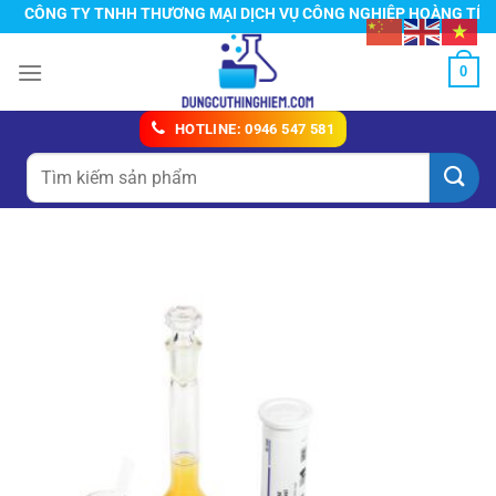
Chuyển
CÔNG TY TNHH THƯƠNG MẠI DỊCH VỤ CÔNG NGHIỆP HOÀNG TÍN
đến
nội
0
dung
HOTLINE: 0946 547 581
Tìm
kiếm: