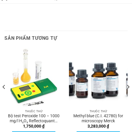
SẢN PHẨM TƯƠNG TỰ
THUỐC THỬ
THUỐC THỬ
Bộ test Peroxide 100 – 1000
Methyl blue (C.I. 42780) for
mg/l H₂O₂ Reflectoquant®
microscopy Merck
Merck
1,750,000
₫
3,283,000
₫