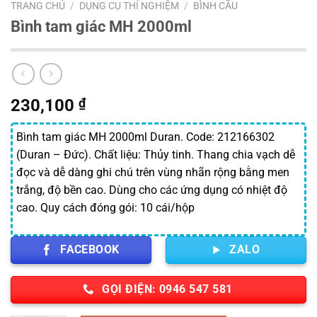
TRANG CHỦ
/
DỤNG CỤ THÍ NGHIỆM
/
BÌNH CẦU
Bình tam giác MH 2000ml
230,100
₫
Bình tam giác MH 2000ml Duran. Code: 212166302
(Duran – Đức). Chất liệu: Thủy tinh. Thang chia vạch dễ
đọc và dễ dàng ghi chú trên vùng nhãn rộng bằng men
trắng, độ bền cao. Dùng cho các ứng dụng có nhiệt độ
cao. Quy cách đóng gói: 10 cái/hộp
FACEBOOK
ZALO
GỌI ĐIỆN: 0946 547 581