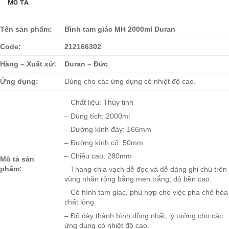
MÔ TẢ
Tên sản phẩm:
Bình tam giác MH 2000ml Duran
Code:
212166302
Hãng – Xuất xứ:
Duran – Đức
Ứng dụng:
Dùng cho các ứng dụng có nhiệt độ cao.
– Chất liệu: Thủy tinh
– Dung tích: 2000ml
– Đường kính đáy: 166mm
– Đường kính cổ: 50mm
– Chiều cao: 280mm
Mô tả sản
phẩm:
– Thang chia vạch dễ đọc và dễ dàng ghi chú trên
vùng nhãn rộng bằng men trắng, độ bền cao.
– Có hình tam giác, phù hợp cho việc pha chế hóa
chất lỏng.
– Độ dày thành bình đồng nhất, lý tưởng cho các
ứng dụng có nhiệt độ cao.