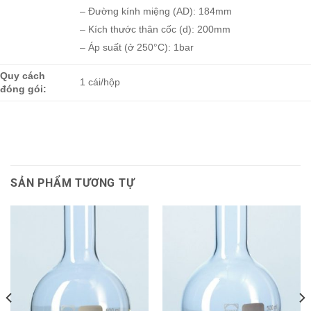
– Đường kính miệng (AD): 184mm
– Kích thước thân cốc (d): 200mm
– Áp suất (ở 250°C): 1bar
Quy cách
1 cái/hộp
đóng gói:
SẢN PHẨM TƯƠNG TỰ