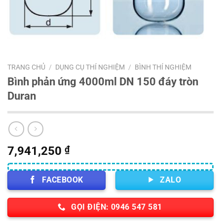
TRANG CHỦ
/
DỤNG CỤ THÍ NGHIỆM
/
BÌNH THÍ NGHIỆM
Bình phản ứng 4000ml DN 150 đáy tròn
Duran
7,941,250
₫
FACEBOOK
ZALO
GỌI ĐIỆN: 0946 547 581