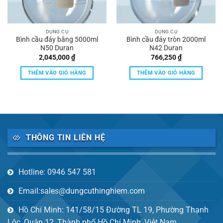
DỤNG CỤ
DỤNG CỤ
Bình cầu đáy bằng 5000ml
Bình cầu đáy tròn 2000ml
N50 Duran
N42 Duran
2,045,000
₫
766,250
₫
THÊM VÀO GIỎ HÀNG
THÊM VÀO GIỎ HÀNG
THÔNG TIN LIÊN HỆ
Hotline: 0946 547 581
Email:sales@dungcuthinghiem.com
Hồ Chí Minh: 141/58/15 Đường TL 19, Phường Thạnh
Lộc, Quận 12, Thành phố Hồ Chí Minh, Việt Nam