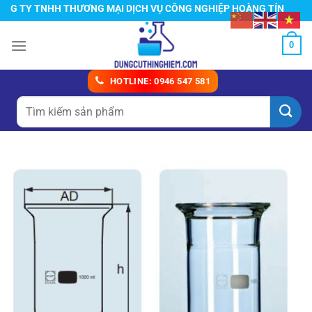
Chuyển
 TY TNHH THƯƠNG MẠI DỊCH VỤ CÔNG NGHIỆP HOÀNG TÍN
đến
nội
0
dung
HOTLINE: 0946 547 581
Tìm
kiếm: