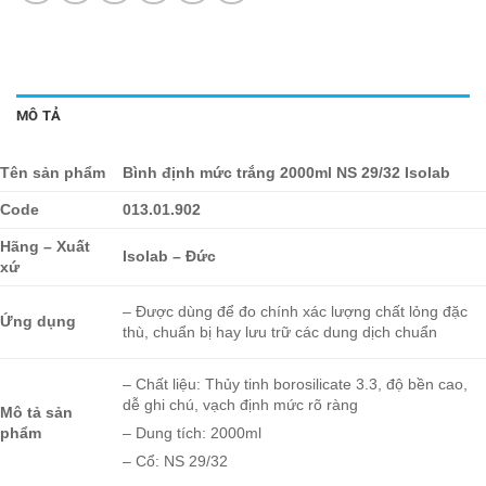
MÔ TẢ
Tên sản phẩm
Bình định mức trắng 2000ml NS 29/32 Isolab
Code
013.01.902
Hãng – Xuất
Isolab – Đức
xứ
– Được dùng để đo chính xác lượng chất lỏng đặc
Ứng dụng
thù, chuẩn bị hay lưu trữ các dung dịch chuẩn
– Chất liệu: Thủy tinh borosilicate 3.3, độ bền cao,
dễ ghi chú, vạch định mức rõ ràng
Mô tả sản
phẩm
– Dung tích: 2000ml
– Cổ: NS 29/32