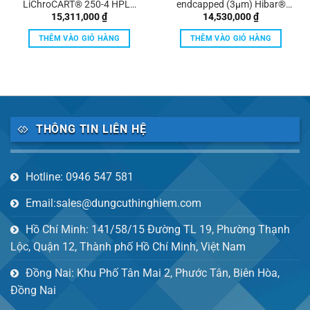
LiChroCART® 250-4 HPLC
endcapped (3µm) Hibar®
cartridge Merck
HR 100-2.1 UHPLC column
15,311,000
₫
14,530,000
₫
Merck
THÊM VÀO GIỎ HÀNG
THÊM VÀO GIỎ HÀNG
THÔNG TIN LIÊN HỆ
Hotline: 0946 547 581
Email:sales@dungcuthinghiem.com
Hồ Chí Minh: 141/58/15 Đường TL 19, Phường Thạnh
Lộc, Quận 12, Thành phố Hồ Chí Minh, Việt Nam
Đồng Nai: Khu Phố Tân Mai 2, Phước Tân, Biên Hòa,
Đồng Nai