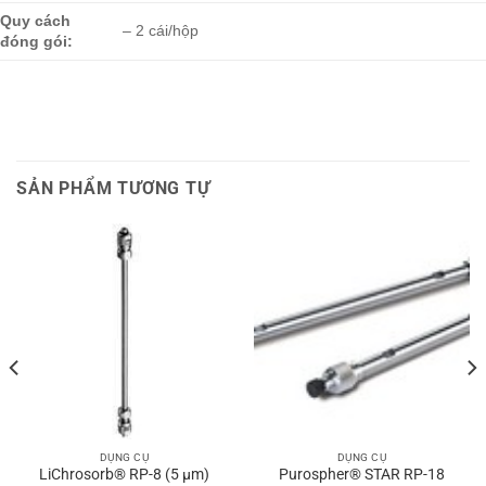
Quy cách
– 2 cái/hộp
đóng gói:
SẢN PHẨM TƯƠNG TỰ
DỤNG CỤ
DỤNG CỤ
LiChrosorb® RP-8 (5 µm)
Purospher® STAR RP-18