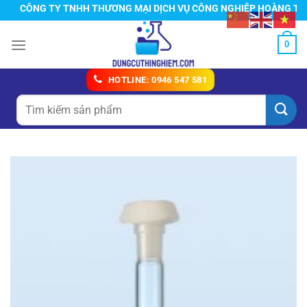
Chuyển
CÔNG TY TNHH THƯƠNG MẠI DỊCH VỤ CÔNG NGHIỆP HOÀNG TÍN
đến
nội
0
dung
HOTLINE: 0946 547 581
Tìm
kiếm: