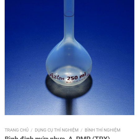
TRANG CHỦ
/
DỤNG CỤ THÍ NGHIỆM
/
BÌNH THÍ NGHIỆM
Bình định mức nhựa, A, PMP (TPX),