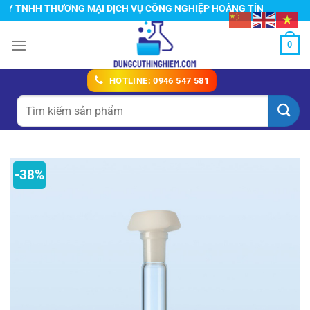
Chuyển
TNHH THƯƠNG MẠI DỊCH VỤ CÔNG NGHIỆP HOÀNG TÍN
đến
nội
0
dung
HOTLINE: 0946 547 581
Tìm
kiếm:
-38%