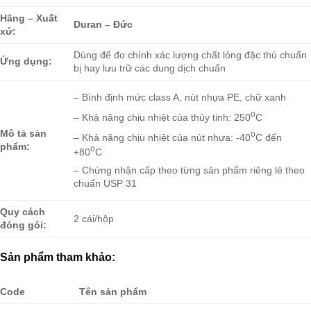
Hãng – Xuất
Duran – Đức
xứ:
Dùng để đo chính xác lượng chất lỏng đặc thù chuẩn
Ứng dụng:
bị hay lưu trữ các dung dịch chuẩn
– Bình định mức class A, nút nhựa PE, chữ xanh
o
– Khả năng chịu nhiệt của thủy tinh: 250
C
Mô tả sản
o
– Khả năng chịu nhiệt của nút nhựa: -40
C đến
phẩm:
o
+80
C
– Chứng nhận cấp theo từng sản phẩm riêng lẻ theo
chuẩn USP 31
Quy cách
2 cái/hộp
đóng gói:
Sản phẩm tham khảo:
Code
Tên sản phẩm