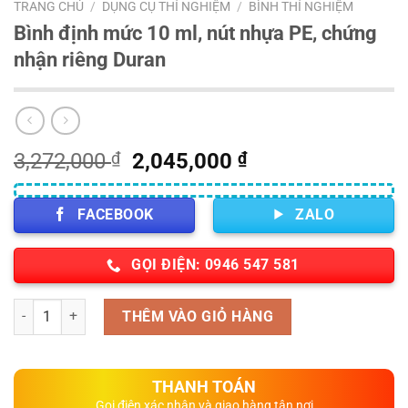
TRANG CHỦ
/
DỤNG CỤ THÍ NGHIỆM
/
BÌNH THÍ NGHIỆM
Bình định mức 10 ml, nút nhựa PE, chứng
nhận riêng Duran
Giá
Giá
3,272,000
₫
2,045,000
₫
gốc
hiện
là:
tại
FACEBOOK
ZALO
3,272,000 ₫.
là:
2,045,000 ₫.
GỌI ĐIỆN: 0946 547 581
Số lượng
THÊM VÀO GIỎ HÀNG
THANH TOÁN
Gọi điện xác nhận và giao hàng tận nơi