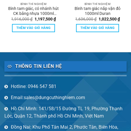
BÌNH THÍ NGHIỆM
BÌNH THÍ NGHIỆM
Bình tam giác, có nhánh hút
Bình tam giác nắp vặn đỏ
CK bằng nhựa 1000ml
1000ml Duran
Duran
Giá
Giá
Giá
Giá
1,916,000
₫
1,197,500
₫
1,636,000
₫
1,022,500
₫
gốc
hiện
gốc
hiện
là:
tại
là:
tại
THÊM VÀO GIỎ HÀNG
THÊM VÀO GIỎ HÀNG
1,916,000 ₫.
là:
1,636,000 ₫.
là:
₫.
1,197,500 ₫.
1,022,
THÔNG TIN LIÊN HỆ
Hotline: 0946 547 581
Email:sales@dungcuthinghiem.com
Hồ Chí Minh: 141/58/15 Đường TL 19, Phường Thạnh
Lộc, Quận 12, Thành phố Hồ Chí Minh, Việt Nam
Đồng Nai: Khu Phố Tân Mai 2, Phước Tân, Biên Hòa,