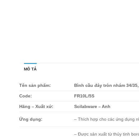
MÔ TẢ
Tên sản phẩm:
Bình cầu đáy tròn nhám 34/35,
Code:
FR10L/5S
Hãng – Xuất xứ:
Scilabware – Anh
Ứng dụng:
– Thích hợp cho các ứng dụng nhi
– Được sản xuất từ ​​thủy tinh bo