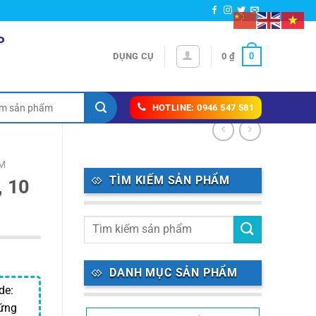
P
0
DỤNG CỤ
0
₫
HOTLINE: 0946 547 581
M
TÌM KIẾM SẢN PHẨM
, 10
DANH MỤC SẢN PHẨM
de:
 ứng