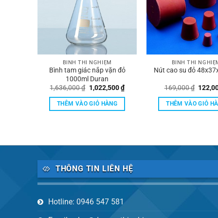
M
BÌNH THÍ NGHIỆM
BÌNH THÍ NGHIỆ
 Genlab
Bình tam giác nắp vặn đỏ
Nút cao su đỏ 48x3
1000ml Duran
Giá
Giá
Giá
Giá
0
₫
1,636,000
₫
1,022,500
₫
169,000
₫
122,0
hiện
gốc
hiện
gốc
tại
là:
tại
là:
ÀNG
THÊM VÀO GIỎ HÀNG
THÊM VÀO GIỎ H
 ₫.
là:
1,636,000 ₫.
là:
169,00
11,000 ₫.
1,022,500 ₫.
THÔNG TIN LIÊN HỆ
Hotline: 0946 547 581