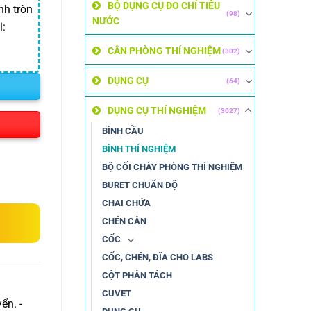
 ₫.
BỘ DỤNG CỤ ĐO CHỈ TIÊU
nh tròn
(98)
NƯỚC
i:
CÂN PHÒNG THÍ NGHIỆM
(302)
DỤNG CỤ
(64)
DỤNG CỤ THÍ NGHIỆM
(3027)
BÌNH CẦU
BÌNH THÍ NGHIỆM
BỘ CỐI CHÀY PHÒNG THÍ NGHIỆM
BURET CHUẨN ĐỘ
CHAI CHỨA
CHÉN CÂN
CỐC
CỐC, CHÉN, ĐĨA CHO LABS
CỘT PHÂN TÁCH
CUVET
ển. -