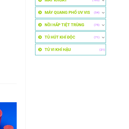
MÁY KHUẤY
(105)
MÁY QUANG PHỔ UV VIS
(54)
NỒI HẤP TIỆT TRÙNG
(75)
TỦ HÚT KHÍ ĐỘC
(71)
TỦ VI KHÍ HẬU
(21)