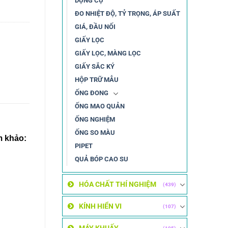
DỤNG CỤ
ĐO NHIỆT ĐỘ, TỶ TRỌNG, ÁP SUẤT
GIÁ, ĐẦU NỐI
GIẤY LỌC
GIẤY LỌC, MÀNG LỌC
GIẤY SẮC KÝ
HỘP TRỮ MẪU
ỐNG ĐONG
ỐNG MAO QUẢN
ỐNG NGHIỆM
ỐNG SO MÀU
 khảo:
PIPET
QUẢ BÓP CAO SU
HÓA CHẤT THÍ NGHIỆM
(439)
KÍNH HIỂN VI
(107)