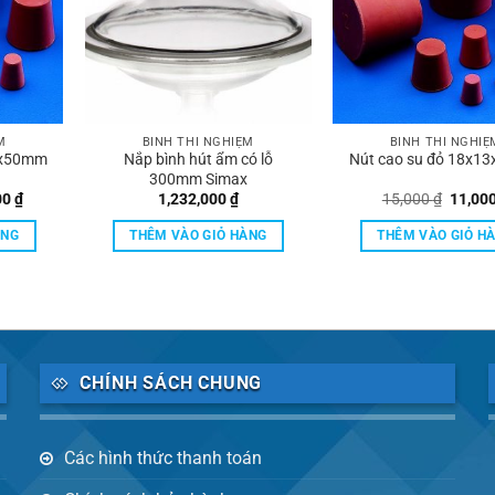
M
BÌNH THÍ NGHIỆM
BÌNH THÍ NGHIỆ
7x50mm
Nắp bình hút ẩm có lỗ
Nút cao su đỏ 18x1
300mm Simax
Giá
Giá
00
₫
1,232,000
₫
15,000
₫
11,00
hiện
gốc
tại
là:
ÀNG
THÊM VÀO GIỎ HÀNG
THÊM VÀO GIỎ H
0 ₫.
là:
15,000
122,000 ₫.
CHÍNH SÁCH CHUNG
Các hình thức thanh toán