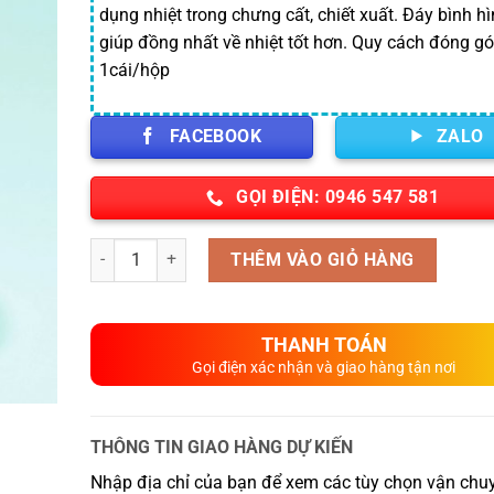
7,166,000
dụng nhiệt trong chưng cất, chiết xuất. Đáy bình hì
giúp đồng nhất về nhiệt tốt hơn. Quy cách đóng gó
1cái/hộp
FACEBOOK
ZALO
GỌI ĐIỆN: 0946 547 581
Số lượng
THÊM VÀO GIỎ HÀNG
THANH TOÁN
Gọi điện xác nhận và giao hàng tận nơi
THÔNG TIN GIAO HÀNG DỰ KIẾN
Nhập địa chỉ của bạn để xem các tùy chọn vận chuy