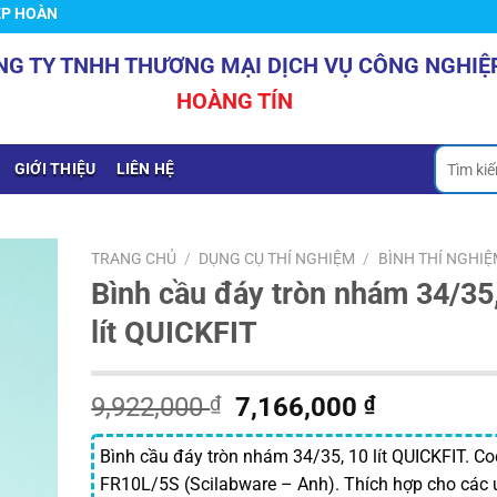
G TÍN
NG TY TNHH THƯƠNG MẠI DỊCH VỤ CÔNG NGHIỆ
HOÀNG TÍN
Tìm
GIỚI THIỆU
LIÊN HỆ
kiếm:
TRANG CHỦ
/
DỤNG CỤ THÍ NGHIỆM
/
BÌNH THÍ NGHIỆ
Bình cầu đáy tròn nhám 34/35
lít QUICKFIT
Giá
Giá
9,922,000
₫
7,166,000
₫
gốc
hiện
là:
tại
Bình cầu đáy tròn nhám 34/35, 10 lít QUICKFIT. Co
9,922,000 ₫.
là:
FR10L/5S (Scilabware – Anh). Thích hợp cho các