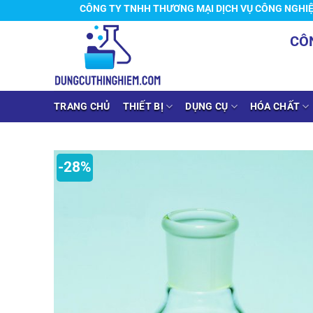
Chuyển
CÔNG TY TNHH THƯƠNG MẠI DỊCH VỤ CÔNG NGHIỆP HOÀN
đến
CÔ
nội
dung
TRANG CHỦ
THIẾT BỊ
DỤNG CỤ
HÓA CHẤT
-28%