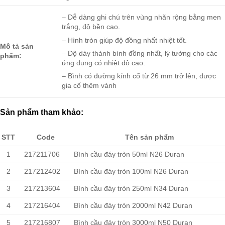
– Dễ dàng ghi chú trên vùng nhãn rộng bằng men
trắng, độ bền cao.
– Hình tròn giúp độ đồng nhất nhiệt tốt.
Mô tả sản
– Độ dày thành bình đồng nhất, lý tưởng cho các
phẩm:
ứng dụng có nhiệt độ cao.
– Bình có đường kính cổ từ 26 mm trở lên, được
gia cố thêm vành
Sản phẩm tham khảo:
STT
Code
Tên sản phẩm
1
217211706
Bình cầu đáy tròn 50ml N26 Duran
2
217212402
Bình cầu đáy tròn 100ml N26 Duran
3
217213604
Bình cầu đáy tròn 250ml N34 Duran
4
217216404
Bình cầu đáy tròn 2000ml N42 Duran
5
217216807
Bình cầu đáy tròn 3000ml N50 Duran