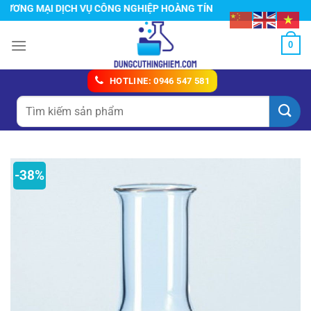
Chuyển
G MẠI DỊCH VỤ CÔNG NGHIỆP HOÀNG TÍN
đến
nội
0
dung
HOTLINE: 0946 547 581
Tìm
kiếm:
-38%