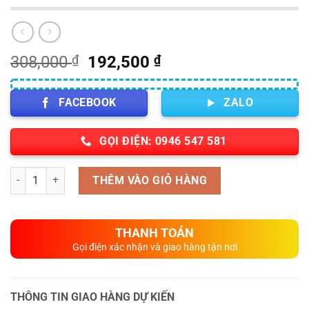
Giá
Giá
308,000
₫
192,500
₫
gốc
hiện
là:
tại
FACEBOOK
ZALO
308,000 ₫.
là:
192,500 ₫.
GỌI ĐIỆN: 0946 547 581
Số lượng
THÊM VÀO GIỎ HÀNG
THANH TOÁN
Gọi điện xác nhận và giao hàng tận nơi
THÔNG TIN GIAO HÀNG DỰ KIẾN