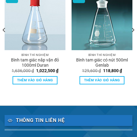
BÌNH THÍ NGHIỆM
BÌNH THÍ NGHIỆM
Bình tam giác nắp vặn đỏ
Bình tam giác có nút 500ml
1000ml Duran
Genlab
Giá
Giá
Giá
Giá
1,636,000
₫
1,022,500
₫
129,600
₫
118,800
₫
gốc
hiện
gốc
hiện
là:
tại
là:
tại
THÊM VÀO GIỎ HÀNG
THÊM VÀO GIỎ HÀNG
1,636,000 ₫.
là:
129,600 ₫.
là:
7,500 ₫.
1,022,500 ₫.
118,800
THÔNG TIN LIÊN HỆ