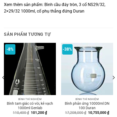
Xem thêm sản phẩm: Bình cầu đáy tròn, 3 cổ NS29/32,
2×29/32 1000ml, cổ phụ thẳng đứng Duran
SẢN PHẨM TƯƠNG TỰ
-8%
-38%
BÌNH THÍ NGHIỆM
BÌNH THÍ NGHIỆM
Bình tam giác có vòi, kẻ vạch
Bình phản ứng 10000ml DN
1000ml Genlab
100 Duran
Giá
Giá
Giá
Giá
110,400
₫
101,200
₫
17,208,000
₫
10,755,000
₫
gốc
hiện
gốc
hiện