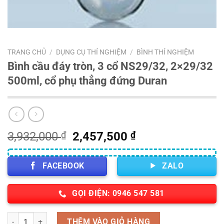
TRANG CHỦ
/
DỤNG CỤ THÍ NGHIỆM
/
BÌNH THÍ NGHIỆM
Bình cầu đáy tròn, 3 cổ NS29/32, 2×29/32
500ml, cổ phụ thẳng đứng Duran
Giá
Giá
3,932,000
₫
2,457,500
₫
gốc
hiện
là:
tại
FACEBOOK
ZALO
3,932,000 ₫.
là:
2,457,500 ₫.
GỌI ĐIỆN: 0946 547 581
Số lượng
THÊM VÀO GIỎ HÀNG