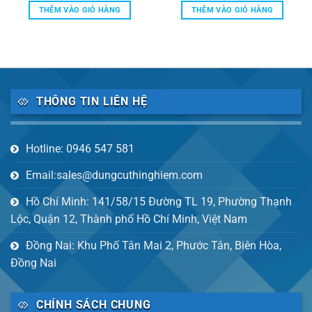
là:
tại
là:
tại
THÊM VÀO GIỎ HÀNG
THÊM VÀO GIỎ HÀNG
110,400 ₫.
là:
17,208,000 ₫.
là:
0 ₫.
101,200 ₫.
10,7
THÔNG TIN LIÊN HỆ
Hotline: 0946 547 581
Email:sales@dungcuthinghiem.com
Hồ Chí Minh: 141/58/15 Đường TL 19, Phường Thạnh
Lộc, Quận 12, Thành phố Hồ Chí Minh, Việt Nam
Đồng Nai: Khu Phố Tân Mai 2, Phước Tân, Biên Hòa,
Đồng Nai
CHÍNH SÁCH CHUNG