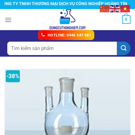
Chuyển
G TY TNHH THƯƠNG MẠI DỊCH VỤ CÔNG NGHIỆP HOÀNG TÍN
đến
nội
0
dung
HOTLINE: 0946 547 581
Tìm
kiếm:
-38%