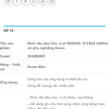
MÔ TẢ
Tên sản
Bình cầu đáy tròn, 3 cổ NS29/32, 2×14/23 1000ml
phẩm:
cổ phụ nghiêng Duran
Codel:
241885503
Hãng – Xuất
Duran-Đức
xứ:
Dùng cho các ứng dụng ở nhiệt độ cao
Ứng dụng:
Dùng để chưng cất, chiết xuất,..
– Bình cầu đáy tròn, 3 cổ nhám, loại thẳng
– Dễ dàng ghi chú trên vùng nhãn rộng bằng men
trắng, độ bền cao