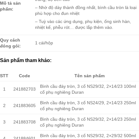
Mô tả sản
– Nhờ độ dày thành đồng nhất, bình cầu tròn là loại
phẩm:
phù hợp cho đun nhiệt
– Tuỳ vào các ứng dụng, phụ kiện, ống sinh hàn,
nhiệt kế, phễu rót… được lắp thêm vào.
Quy cách
1 cái/hộp
đóng gói:
Sản phẩm tham khảo:
STT
Code
Tên sản phẩm
Bình cầu đáy tròn, 3 cổ NS29/32, 2×14/23 100ml
1
241882703
cổ phụ nghiêng Duran
Bình cầu đáy tròn, 3 cổ NS24/29, 2×14/23 250ml
2
241883605
cổ phụ nghiêng Duran
Bình cầu đáy tròn, 3 cổ NS29/32, 2×14/23 250ml
3
241883708
cổ phụ nghiêng Duran
Bình cầu đáy tròn, 3 cổ NS29/32, 2×29/32 500ml
4
241884601