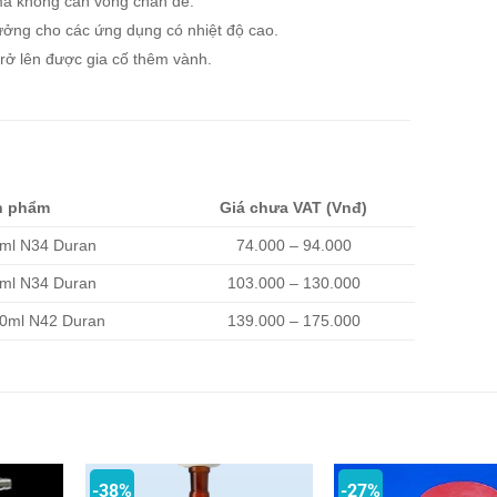
mà không cần vòng chân đế.
tưởng cho các ứng dụng có nhiệt độ cao.
rở lên được gia cố thêm vành.
n phẩm
Giá chưa VAT (Vnđ)
0ml N34 Duran
74.000 – 94.000
0ml N34 Duran
103.000 – 130.000
00ml N42 Duran
139.000 – 175.000
-38%
-27%