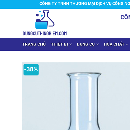
Chuyển
CÔNG TY TNHH THƯƠNG MẠI DỊCH VỤ CÔNG NGHIỆP H
đến
CÔ
nội
dung
TRANG CHỦ
THIẾT BỊ
DỤNG CỤ
HÓA CHẤT
-38%