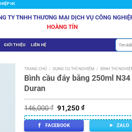
OÀNG TÍN
NG TY TNHH THƯƠNG MẠI DỊCH VỤ CÔNG NGHIỆ
HOÀNG TÍN
Tìm
GIỚI THIỆU
LIÊN HỆ
kiếm:
TRANG CHỦ
/
DỤNG CỤ THÍ NGHIỆM
/
BÌNH THÍ NGHIỆ
Bình cầu đáy bằng 250ml N34
Duran
Giá
Giá
146,000
₫
91,250
₫
gốc
hiện
là:
tại
FACEBOOK
ZALO
146,000 ₫.
là: