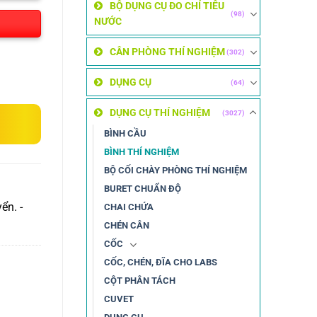
BỘ DỤNG CỤ ĐO CHỈ TIÊU
(98)
NƯỚC
CÂN PHÒNG THÍ NGHIỆM
(302)
DỤNG CỤ
(64)
DỤNG CỤ THÍ NGHIỆM
(3027)
BÌNH CẦU
BÌNH THÍ NGHIỆM
BỘ CỐI CHÀY PHÒNG THÍ NGHIỆM
BURET CHUẨN ĐỘ
ển. -
CHAI CHỨA
CHÉN CÂN
CỐC
CỐC, CHÉN, ĐĨA CHO LABS
CỘT PHÂN TÁCH
CUVET