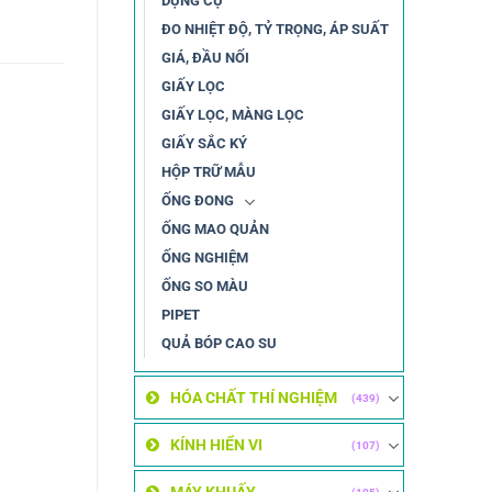
DỤNG CỤ
ĐO NHIỆT ĐỘ, TỶ TRỌNG, ÁP SUẤT
GIÁ, ĐẦU NỐI
GIẤY LỌC
GIẤY LỌC, MÀNG LỌC
GIẤY SẮC KÝ
HỘP TRỮ MẪU
ỐNG ĐONG
ỐNG MAO QUẢN
ỐNG NGHIỆM
ỐNG SO MÀU
PIPET
QUẢ BÓP CAO SU
HÓA CHẤT THÍ NGHIỆM
(439)
KÍNH HIỂN VI
(107)