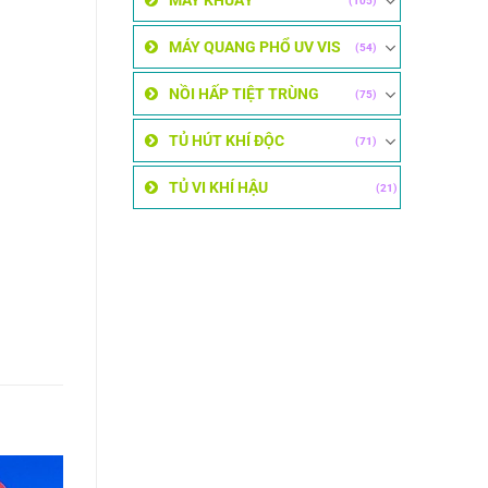
MÁY KHUẤY
(105)
MÁY QUANG PHỔ UV VIS
(54)
NỒI HẤP TIỆT TRÙNG
(75)
TỦ HÚT KHÍ ĐỘC
(71)
TỦ VI KHÍ HẬU
(21)