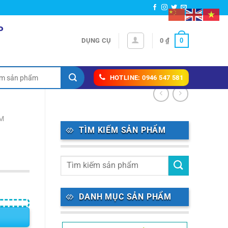
P
0
DỤNG CỤ
0
₫
HOTLINE: 0946 547 581
M
TÌM KIẾM SẢN PHẨM
DANH MỤC SẢN PHẨM