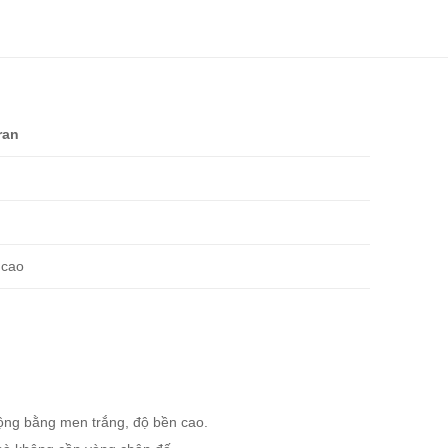
ran
 cao
ộng bằng men trắng, độ bền cao.