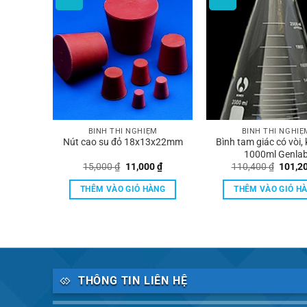
M
BÌNH THÍ NGHIỆM
BÌNH THÍ NGHIỆ
 Genlab
Nút cao su đỏ 18x13x22mm
Bình tam giác có vòi,
1000ml Genla
Giá
Giá
Giá
Giá
0
₫
15,000
₫
11,000
₫
110,400
₫
101,2
hiện
gốc
hiện
gốc
tại
là:
tại
là:
ÀNG
THÊM VÀO GIỎ HÀNG
THÊM VÀO GIỎ H
 ₫.
là:
15,000 ₫.
là:
110,40
11,000 ₫.
11,000 ₫.
THÔNG TIN LIÊN HỆ