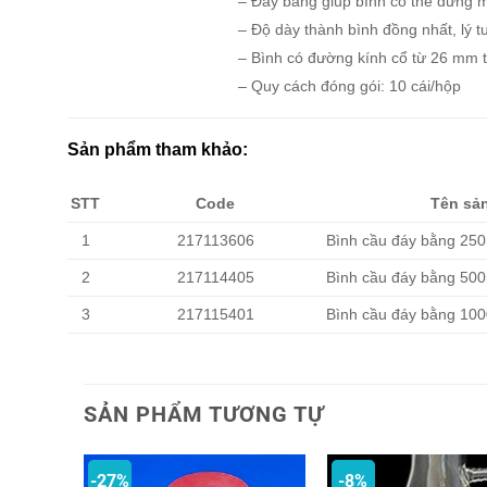
– Đáy bằng giúp bình có thể đứng 
– Độ dày thành bình đồng nhất, lý 
– Bình có đường kính cổ từ 26 mm t
– Quy cách đóng gói: 10 cái/hộp
Sản phẩm tham khảo:
STT
Code
Tên sả
1
217113606
Bình cầu đáy bằng 25
2
217114405
Bình cầu đáy bằng 50
3
217115401
Bình cầu đáy bằng 10
SẢN PHẨM TƯƠNG TỰ
-27%
-8%